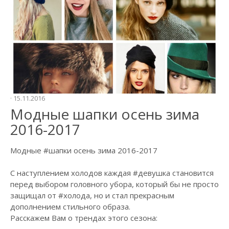
КУРС “СТИЛЬ ДЛЯ
СЕБЕ”
КУРС
“ПЕРСОНАЛЬНИЙ
СТИЛІСТ”
КУРС “ЧОЛОВІЧИЙ
СТИЛИСТ”
· 15.11.2016
НАШІ
Модные шапки осень зима
КОНТАКТИ
2016-2017
BLOG
Модные
#шапки
осень зима 2016-2017
С наступлением холодов каждая
#девушка
становится
перед выбором головного убора, который бы не просто
защищал от
#холода
, но и стал прекрасным
дополнением стильного образа.
Расскажем Вам о трендах этого сезона: