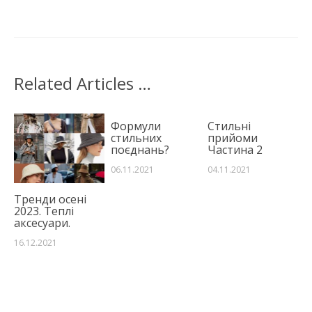
Related Articles …
Формули
Стильні
стильних
прийоми
поєднань?
Частина 2
06.11.2021
04.11.2021
Тренди осені
2023. Теплі
аксесуари.
16.12.2021